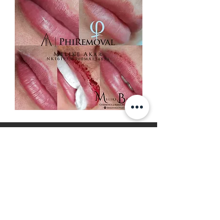
Melike Beauty - Institut für
Schönheit ©
Since 2016
MG Melike Beauty & Aesthetic
Waldstr. 15
90763 Fürth
Fragen & Hilfe