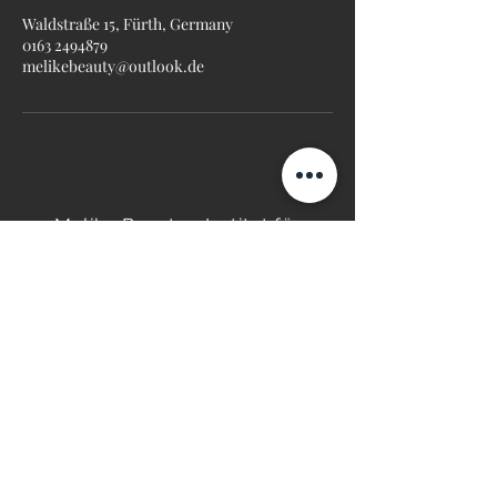
Waldstraße 15, Fürth, Germany
0163 2494879
melikebeauty@outlook.de
Melike Beauty - Institut für
Schönheit ©
Since 2016
MG Melike Beauty & Aesthetic
Waldstr. 15
90763 Fürth
Fragen & Hilfe
+491632494879
melikebeauty@outlook.de