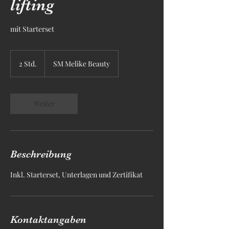
lifting
mit Starterset
2 Std.
2
SM Melike Beauty
S
t
d
.
Weiter
Beschreibung
Inkl. Starterset, Unterlagen und Zertifikat
Kontaktangaben